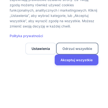
zgodą możemy również używać cookies
WOW!PETS to marka, która mówi głosem zwierząt. Tworzymy
funkcjonalnych, analitycznych i marketingowych. Kliknij
karmy, suplementy, przysmaki i kosmetyki, które są po prostu
„Ustawienia”, aby wybrać kategorie, lub „Akceptuj
wszystkie”, aby wyrazić zgodę na wszystkie. Możesz
dobre: w składzie, działaniu i codziennym użyciu.
zmienić swoją decyzję w każdej chwili.
Informacje
Polityka prywatności
Twoje konto
Ustawienia
Odrzuć wszystkie
Akceptuj wszystkie
Social media
Sklep
Filtry
Lista życzeń
Koszyk
Moje konto
Polityka Prywatności
Regulamin sklepu
Regulamin zwrotów – WOW!PETS
WOW!PETS © 2025 powered by
Devacto.IO
.