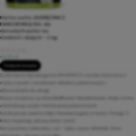
Karma sucha JAGNIĘCINA Z
MARCHEWKĄ M/L dla
dorosłych psów ras
średnich i dużych – 2 kg
64,99
zł
Dodaj do koszyka
Sucha karma hipoalergiczna WOW!PETS została stworzona z
myślą o psach z wrażliwym układem pokarmowym i
skłonnościami do alergii.
Nasze receptury są
monobiałkowe i bezzbożowe
, dzięki czemu
minimalizują ryzyko nietolerancji pokarmowych.
Każda porcja zawiera
olej z łososia
bogaty w kwasy Omega-3,
które wspierają zdrową skórę i sierść.
Bez pszenicy, kukurydzy i soi – tylko czyste składniki, które
odżywiają i chronią od środka.