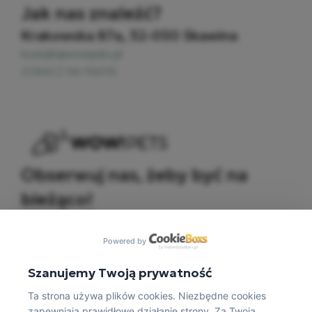
Jak nas znaleźć?
Krakowska 87a, 32-050 Skawina​
kontakt@wowpets.pl
ZOBACZ NA MAPIE
Obserwuj nas, żeby być na
bieżąco!
Powered by
Szanujemy Twoją prywatność
Ta strona używa plików cookies. Niezbędne cookies
zapewniają prawidłowe działanie strony. Za Twoją