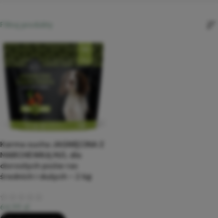
Filtruj produkty
Karma sucha JAGNIĘCINA Z
MARCHEWKĄ M/L dla
dorosłych psów ras
średnich i dużych – 2 kg
64,99
zł