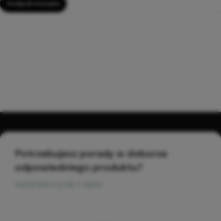
Dodaj do koszyka
Potrzebujesz porady w doborze
odpowiedniego produktu?
SKONTAKTUJ SIĘ Z NAMI