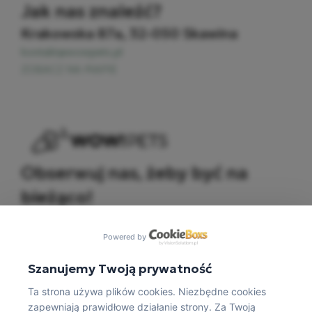
Jak nas znaleźć?
Krakowska 87a, 32-050 Skawina​
kontakt@wowpets.pl
ZOBACZ NA MAPIE
Obserwuj nas, żeby być na
bieżąco!
Powered by
Szanujemy Twoją prywatność
Ta strona używa plików cookies. Niezbędne cookies
zapewniają prawidłowe działanie strony. Za Twoją