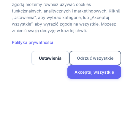
zgodą możemy również używać cookies
WOW!PETS to marka, która mówi głosem zwierząt. Tworzymy
funkcjonalnych, analitycznych i marketingowych. Kliknij
„Ustawienia”, aby wybrać kategorie, lub „Akceptuj
karmy, suplementy, przysmaki i kosmetyki, które są po prostu
wszystkie”, aby wyrazić zgodę na wszystkie. Możesz
dobre: w składzie, działaniu i codziennym użyciu.
zmienić swoją decyzję w każdej chwili.
Informacje
Polityka prywatności
Twoje konto
Ustawienia
Odrzuć wszystkie
Akceptuj wszystkie
Social media
Sklep
Filtry
Lista życzeń
Koszyk
Moje konto
Polityka Prywatności
Regulamin sklepu
Regulamin zwrotów – WOW!PETS
WOW!PETS © 2025 powered by
Devacto.IO
.