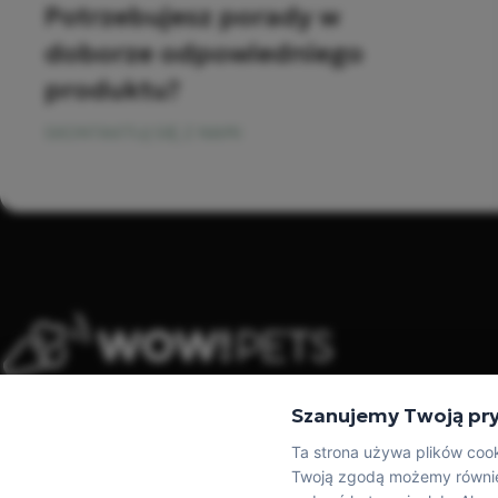
Potrzebujesz porady w
doborze odpowiedniego
produktu?
SKONTAKTUJ SIĘ Z NAMI
WOW!PETS to marka, która mówi głosem zwierząt.
Szanujemy Twoją pr
Tworzymy karmy, suplementy, przysmaki i kosmetyki,
które są po prostu dobre: w składzie, działaniu i
Ta strona używa plików cook
codziennym użyciu.
Twoją zgodą możemy również 