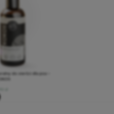
alny do sierści dla psa –
KOKOS
,90
zł