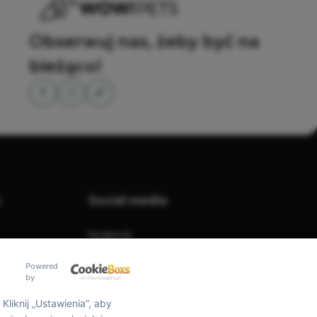
Obserwuj nas, żeby być na
bieżąco!
o
Social media
Facebook
Instagram
Powered
by
Tiktok
iknij „Ustawienia”, aby