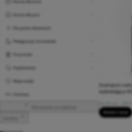
Karma dla kota
Karma dla psa
Dla psów aktywnych
Pielęgnacja i kosmetyki
Przysmaki
Suplementy
Wyprzedaż
Szampon natur
wybielający 
Zestawy
24,99
zł
–
379
Filtrowanie produktów
Wybierz opcje
Zamknij