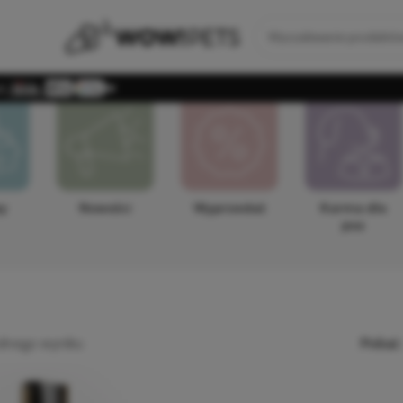
i:
♥
y
Nowości
Wyprzedaż
Karma dla
psa
ednego wyniku
Pokaż