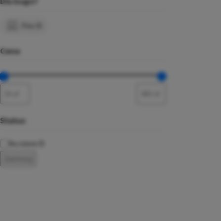
Dla kogo?
Pies
(1)
Cena
Status
Na stanie
(1)
Zastosuj