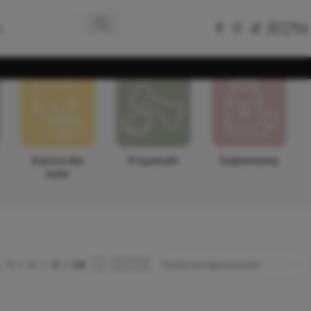
Karma dla
Przysmaki
Suplementy
kota
9
12
18
24