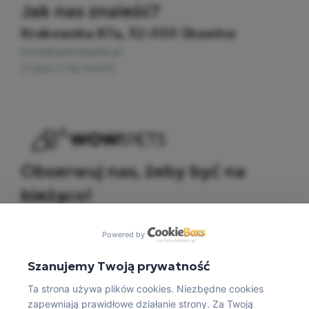
Jak nas znaleźć?
Krakowska 87a, 32-050 Skawina​
kontakt@wowpets.pl
ZOBACZ NA MAPIE
Obserwuj nas, żeby być na
bieżąco!
Powered by
Szanujemy Twoją prywatność
Ta strona używa plików cookies. Niezbędne cookies
zapewniają prawidłowe działanie strony. Za Twoją