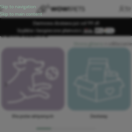
Skip to navigation
Skip to main content
Darmowa dostawa już od 99 zł!
Szybkie i bezpieczne płatności:
odkłaczanie
Strona główna
»
odkłaczanie
Dla psów aktywnych
Zestawy