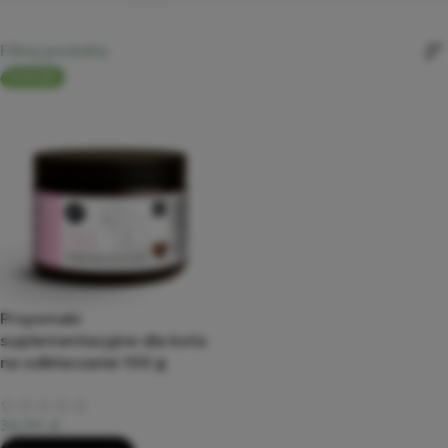
Filtruj produkty
NOWOŚĆ
Przysmaki
suplementacyjne dla kota
na odkłaczanie 100 g
34,99
zł