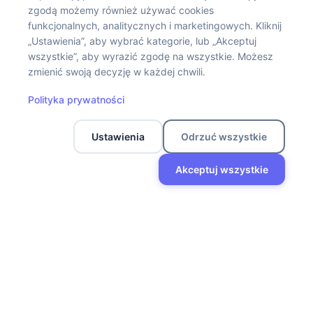
zgodą możemy również używać cookies
WOW!PETS to marka, która mówi głosem zwierząt. Tworzymy
funkcjonalnych, analitycznych i marketingowych. Kliknij
„Ustawienia”, aby wybrać kategorie, lub „Akceptuj
karmy, suplementy, przysmaki i kosmetyki, które są po prostu
wszystkie”, aby wyrazić zgodę na wszystkie. Możesz
dobre: w składzie, działaniu i codziennym użyciu.
zmienić swoją decyzję w każdej chwili.
Informacje
Polityka prywatności
Twoje konto
Ustawienia
Odrzuć wszystkie
Akceptuj wszystkie
Social media
Sklep
Filtry
Lista życzeń
Koszyk
Moje konto
Polityka Prywatności
Regulamin sklepu
Regulamin zwrotów – WOW!PETS
WOW!PETS © 2025 powered by
Devacto.IO
.