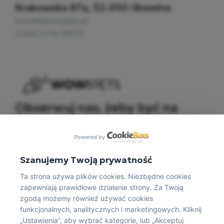
Krakowska 87a, 32-050 Skawina​
kontakt@wowpets.pl
ZOBACZ NA MAPIE
Obserwuj nas, żeby być na
bieżąco!
Powered by
Szanujemy Twoją prywatność
Ta strona używa plików cookies. Niezbędne cookies
zapewniają prawidłowe działanie strony. Za Twoją
zgodą możemy również używać cookies
funkcjonalnych, analitycznych i marketingowych. Kliknij
„Ustawienia”, aby wybrać kategorie, lub „Akceptuj