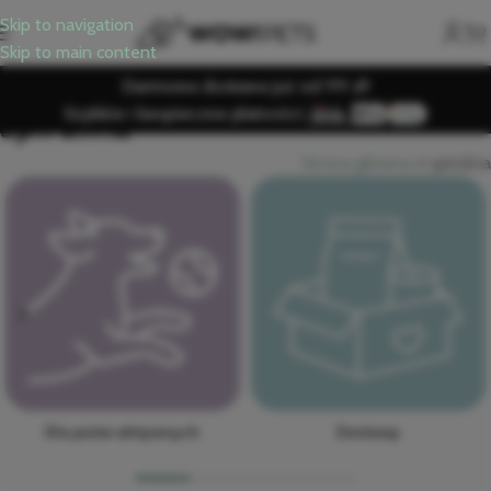
Skip to navigation
Skip to main content
Darmowa dostawa już od 99 zł!
Szybkie i bezpieczne płatności:
spirulina
Strona główna
»
spirulina
Dla psów aktywnych
Zestawy