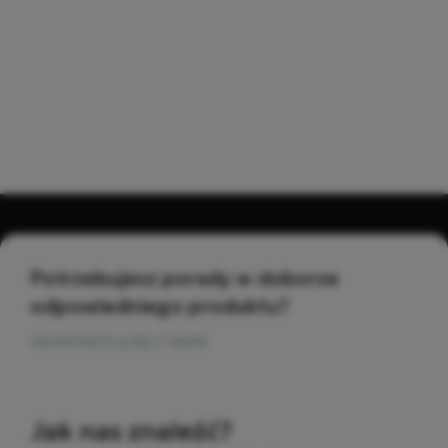
Potrzebujesz porady w doborze
odpowiedniego produktu?
SKONTAKTUJ SIĘ Z NAMI
Jak nas znaleźć?