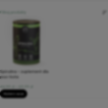
Filtruj produkty
Spirulina – suplement dla
psa i kota
44,99
zł
–
69,99
zł
Wybierz opcje